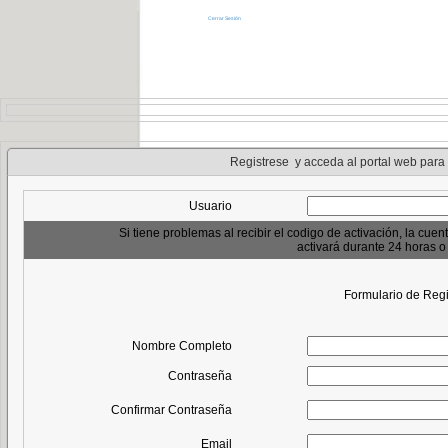
Cerrar Sesión
Registrese y acceda al portal web para
Usuario
Si tiene problemas al recibir el codigo de activación, la cuen
activará durante 24 horas 
Formulario de Regi
Nombre Completo
Contraseña
Confirmar Contraseña
Email